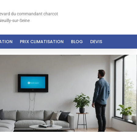
levard du commandant charcot
euilly-sur-Seine
SATION
PRIX CLIMATISATION
BLOG
DEVIS