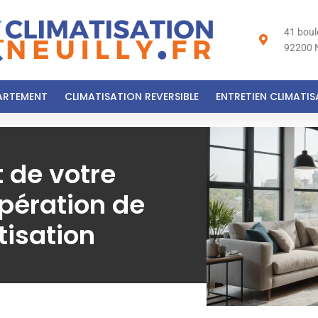
41 bou
92200 N
ARTEMENT
CLIMATISATION REVERSIBLE
ENTRETIEN CLIMATI
 de votre
pération de
tisation