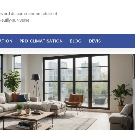
levard du commandant charcot
euilly-sur-Seine
SATION
PRIX CLIMATISATION
BLOG
DEVIS